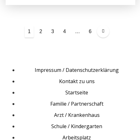
S
e
1
2
3
4
…
6
i
t
e
n
n
Impressum / Datenschutzerklärung
u
Kontakt zu uns
m
Startseite
m
e
Familie / Partnerschaft
r
Arzt / Krankenhaus
i
e
Schule / Kindergarten
r
Arbeitsplatz