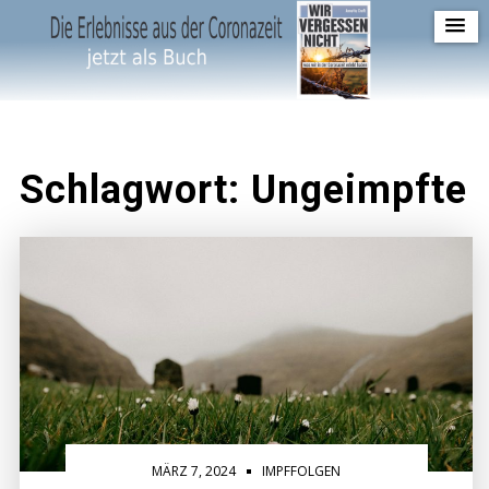
S
k
i
p
t
o
Schlagwort:
Ungeimpfte
c
o
n
t
e
n
t
MÄRZ 7, 2024
IMPFFOLGEN