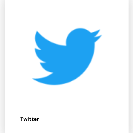
T
witter