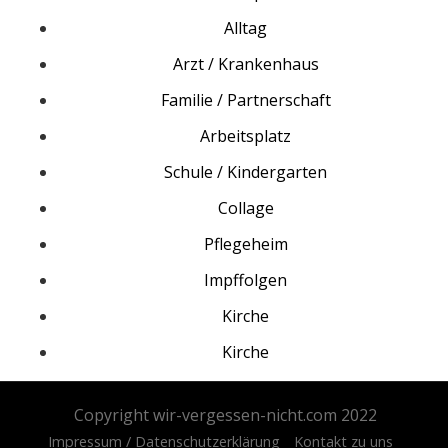
u
n
Alltag
g
Arzt / Krankenhaus
d
e
Familie / Partnerschaft
r
Arbeitsplatz
B
Schule / Kindergarten
e
i
Collage
t
Pflegeheim
r
ä
Impffolgen
g
Kirche
e
Kirche
Copyright wir-vergessen-nicht.com 2022
Impressum / Datenschutzerklärung
Kontakt zu uns