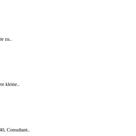
te zu..
re kleine..
40, Consultant..