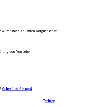
 wurde nach 17 Jahren Mitgliedschaft..
lärung von YouTube.
n?
Schreiben Sie uns!
T
witter