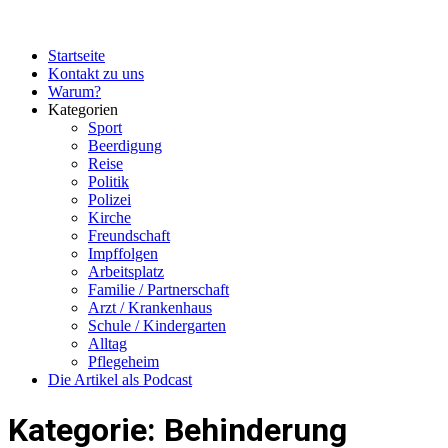
Skip
to
content
Startseite
Kontakt zu uns
Warum?
Kategorien
Sport
Beerdigung
Reise
Politik
Polizei
Kirche
Freundschaft
Impffolgen
Arbeitsplatz
Familie / Partnerschaft
Arzt / Krankenhaus
Schule / Kindergarten
Alltag
Pflegeheim
Die Artikel als Podcast
Kategorie:
Behinderung